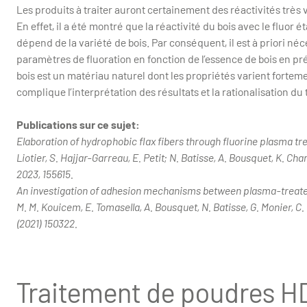
Les produits à traiter auront certainement des réactivités très v
En effet, il a été montré que la réactivité du bois avec le fluor 
dépend de la variété de bois. Par conséquent, il est à priori né
paramètres de fluoration en fonction de l’essence de bois en prés
bois est un matériau naturel dont les propriétés varient forteme
complique l’interprétation des résultats et la rationalisation du
Publications sur ce sujet:
Elaboration of hydrophobic flax fibers through fluorine plasma trea
Liotier, S. Hajjar-Garreau, E. Petit; N. Batisse, A. Bousquet, K. Cha
2023, 155615.
An investigation of adhesion mechanisms between plasma-treate
M. M. Kouicem, E. Tomasella, A. Bousquet, N. Batisse, G. Monier, 
(2021) 150322.
Traitement de poudres HDL