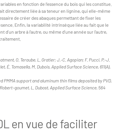
ariables en fonction de l’essence du bois qui les constitue.
était directement liée à sa teneur en lignine, qui elle-même
cessaire de créer des abaques permettant de fixer les
ence. Enfin, la variabilité intrinsèque liée au fait que le
nt d’un arbre à l’autre, ou même d’une année sur l’autre,
 traitement.
tment, O. Teraube, L. Gratier; J.-C. Agopian; F. Pucci, P.-J.
rlet, É. Tomasella, M. Dubois, Applied Surface Science, 611(A),
d PMMA support and aluminum thin films deposited by PVD,
C. Robert-goumet, L. Dubost, Applied Surface Science, 564
 en vue de faciliter