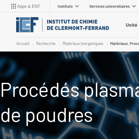
Instituts
Services universitaires
Apps & ENT
Unité
Accueil
Recherche
Matériaux Inorganiques
Matériaux, Pro
Procédés plasma
de poudres