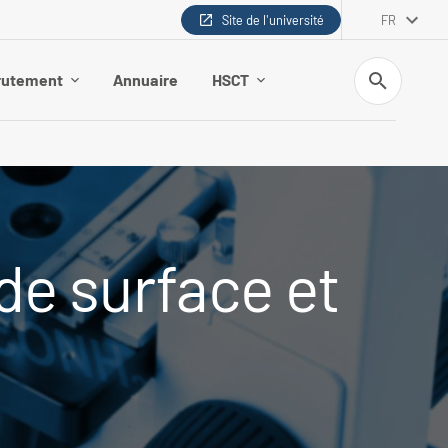
Site de l'université
FR
Recherche
rutement
Annuaire
HSCT
de surface et