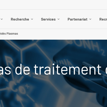
Recherche
Services
Partenariat
Rec
cédés Plasmas
s de traitement 