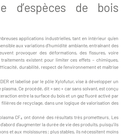
ce d’espèces de bois
reuses applications industrielles, tant en intérieur qu’en
 sensible aux variations d’humidité ambiante, entraînant des
euvent provoquer des déformations, des fissures, voire
 traitements existent pour limiter ces effets – chimiques,
cacité, durabilité, respect de l’environnement et maîtrise
ER et labelisé par le pôle Xylofutur, vise à développer un
plasma. Ce procédé, dit « sec » car sans solvant, est conçu
nteraction entre la surface du bois et un gaz fluoré activé par
filières de recyclage, dans une logique de valorisation des
 plasma CF₄ ont donné des résultats très prometteurs. Les
 d’abord d’augmenter la durée de vie des produits, puisqu’ils
ns et aux moisissures ; plus stables, ils nécessitent moins