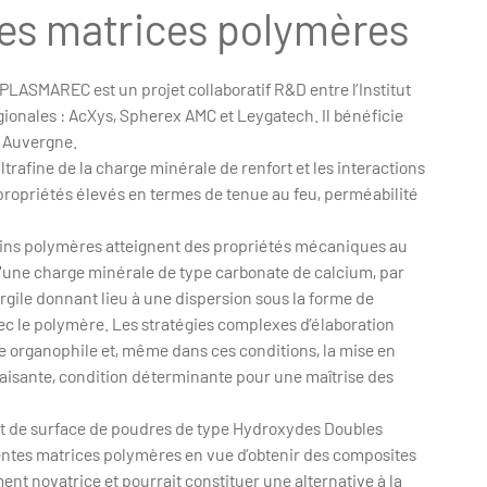
des matrices polymères
LASMAREC est un projet collaboratif R&D entre l’Institut
onales : AcXys, Spherex AMC et Leygatech. Il bénéficie
s Auvergne.
rafine de la charge minérale de renfort et les interactions
propriétés élevés en termes de tenue au feu, perméabilité
rtains polymères atteignent des propriétés mécaniques au
d'une charge minérale de type carbonate de calcium, par
’argile donnant lieu à une dispersion sous la forme de
ec le polymère. Les stratégies complexes d’élaboration
le organophile et, même dans ces conditions, la mise en
faisante, condition déterminante pour une maîtrise des
at de surface de poudres de type Hydroxydes Doubles
rentes matrices polymères en vue d’obtenir des composites
nt novatrice et pourrait constituer une alternative à la