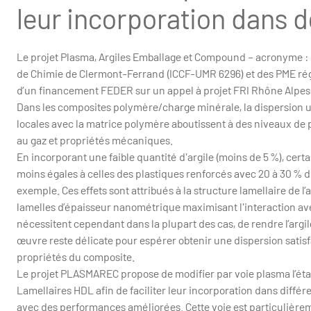
leur incorporation dans 
Le projet Plasma, Argiles Emballage et Compound – acronyme : P
de Chimie de Clermont-Ferrand (ICCF-UMR 6296) et des PME régi
d’un financement FEDER sur un appel à projet FRI Rhône Alpe
Dans les composites polymère/charge minérale, la dispersion ult
locales avec la matrice polymère aboutissent à des niveaux de 
au gaz et propriétés mécaniques.
En incorporant une faible quantité d'argile (moins de 5 %), ce
moins égales à celles des plastiques renforcés avec 20 à 30 % 
exemple. Ces effets sont attribués à la structure lamellaire de l
lamelles d’épaisseur nanométrique maximisant l'interaction av
nécessitent cependant dans la plupart des cas, de rendre l’argi
œuvre reste délicate pour espérer obtenir une dispersion satis
propriétés du composite.
Le projet PLASMAREC propose de modifier par voie plasma l’ét
Lamellaires HDL afin de faciliter leur incorporation dans diffé
avec des performances améliorées. Cette voie est particulièreme