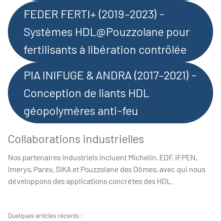
FEDER FERTI+ (2019–2023) -
Systèmes HDL@Pouzzolane pour
fertilisants à libération contrôlée
PIA INIFUGE & ANDRA (2017–2021) -
Conception de liants HDL
géopolymères anti-feu
Collaborations industrielles
Nos partenaires industriels incluent Michelin, EDF, IFPEN,
Imerys, Parex, SIKA et Pouzzolane des Dômes, avec qui nous
développons des applications concrètes des HDL.
Quelques articles récents :