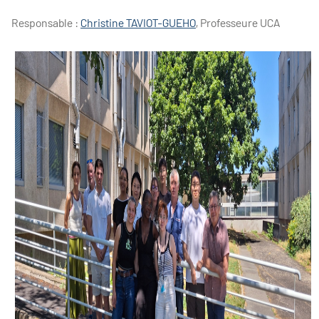
Responsable :
Chris
tine TAVIOT-GUEHO
, Professeure UCA