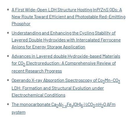
A First Wide-Open LDH Structure Hosting InP/ZnS QDs: A
New Route Toward Efficient and Photostable Red-Emitting
Phosphor
Understanding and Enhancing the Cycling Stability of
Layered Double Hydroxides with Intercalated Ferrocene
Anions for Energy Storage Application
Advances in Layered double Hydroxide-based Materials
for CO
Electroreduction: A Comprehensive Review of
2
recent Research Progress
Operando X-ray Absorption Spectroscopy of Co
Mn–CO
3
3
LDH: Formation and Structural Evolution under
Electrochemical Conditions
The monocarbonate Ca
Al
Fe
(OH)
·½CO
·nH
O AFm
2
1-x
x
6
3
2
system