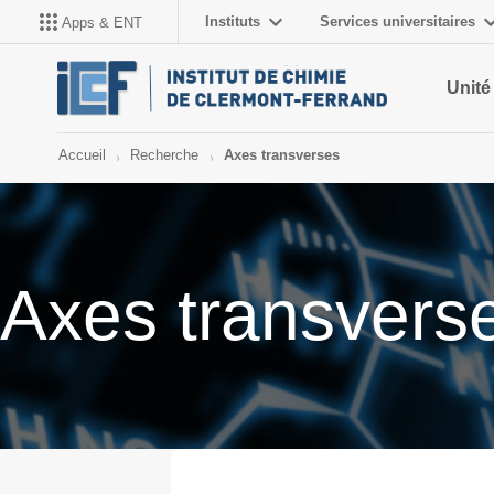
Instituts
Services universitaires
Apps & ENT
Unité
Accueil
Recherche
Axes transverses
Axes transvers