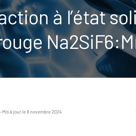
ction à l’état sol
rouge Na2SiF6:M
–
Mis à jour le 8 novembre 2024