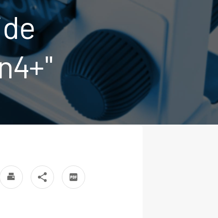
ide
n4+"