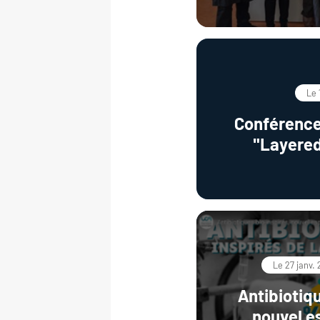
Le 
Conférence
"Layered
materials: v
for environm
and dec
Le 27 janv.
Antibiotiqu
nouvel es