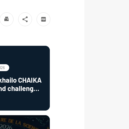
026
d challenges
f Cr4+:YAG
ceramics"