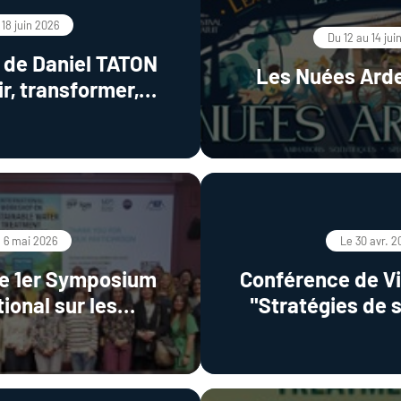
 18 juin 2026
Du 12 au 14 jui
 de Daniel TATON
Les Nuées Ard
r, transformer,
r : approches
intégrées pour des
es durables"
 6 mai 2026
Le 30 avr. 2
le 1er Symposium
Conférence de V
tional sur les
"Stratégies de 
ies durables de
compo
de l’eau (SWATT)
pentafluorosu