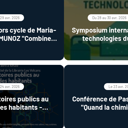
 29 avr. 2026
Du 28 au 30 avr. 2026
rs cycle de Maria-
Symposium interna
MUNOZ "Combined
technologies d
tic Oxidation and
traitement 
 Approaches for
Arsenic Treatment
us Solutions"
 24 avr. 2026
Le 23 avr. 2
oires publics au
Conférence de Pa
es habitants -
"Quand la chimi
 de Pascale BESSE-
rencontre la micro
OGGAN
les micro-bat