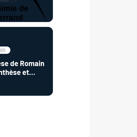
2025
èse de Romain
thèse et
tion de
d'aluminates
me pour des
ms"