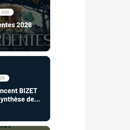
n 2026
entes 2026
026
incent BIZET
synthèse de
sés
lfanylés"