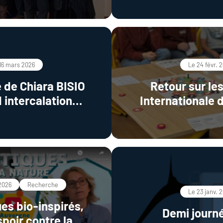
coordination co
inorganic m
16 mars 2026
Le 24 févr. 
 de Chiara BISIO
Retour sur le
 intercalation
Internationale d
ersatile platforms
Femmes de S
ental remediation
ontamination"
 2026
Recherche
Le 23 janv. 
es bio-inspirés,
Demi journ
poir contre la