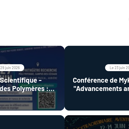
 29 juin 2026
Le 23 juin 2
Scientifique -
Conférence de Mykhailo CHAIKA
des Polymères :
"Advancements an
s & Perspectives
in sintering o
transparent 