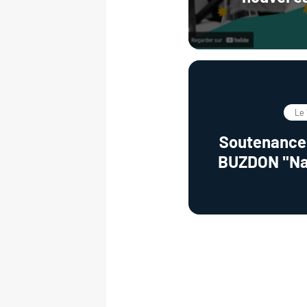
résistanc
Le 
Soutenance 
BUZDON "Na
fluorés pour
générati
dégradatio