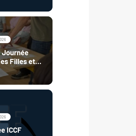
mpounds and
atrices"
2026
s Journée
es Filles et
ciences
2026
ée ICCF