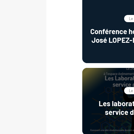
Le
Conférence ho
José LOPEZ-
Photocataly
Adsorption
Sustainable 
in Aqueo
Le
Les laborat
service d
Intervention
H