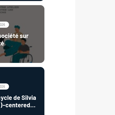
2026
société sur
té
2026
ycle de Silvia
I)-centered
ivity from