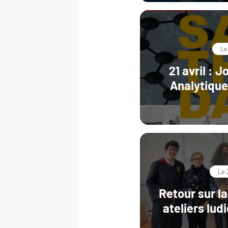
Le
21 avril : 
Analytiqu
Le 
Retour sur l
ateliers lud