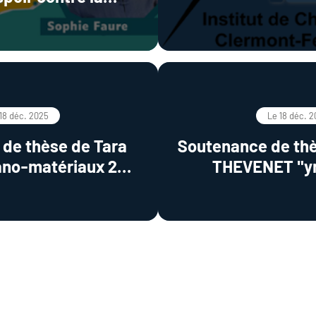
e bactérienne ?
18 déc. 2025
Le 18 déc. 
de thèse de Tara
Soutenance de th
no-matériaux 2D
THEVENET "yn
 la photo/électro
caractérisa
on de H2 et la
nanoparticules 
n de polluants"
dopées au chro
applications optiques et
téléco