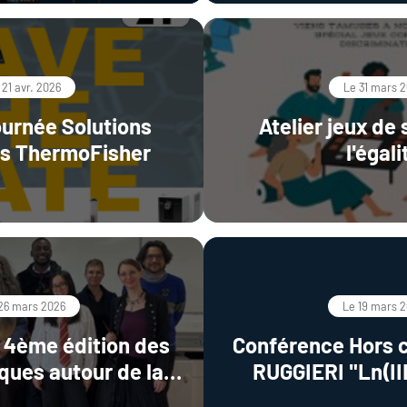
 21 avr. 2026
Le 31 mars 
Journée Solutions
Atelier jeux de 
es ThermoFisher
l'égali
26 mars 2026
Le 19 mars 
a 4ème édition des
Conférence Hors c
iques autour de la
RUGGIERI "Ln(II
Chimie
chiroptical act