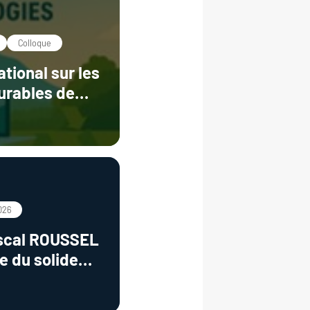
Colloque
tional sur les
urables de
de l’eau
026
scal ROUSSEL
e du solide
électronique :
teries !"