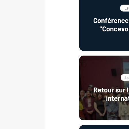
Le
Conférence
"Concevoi
dégrade
catalytiques 
polymèr
Le
Retour sur 
interna
technolog
traitement 