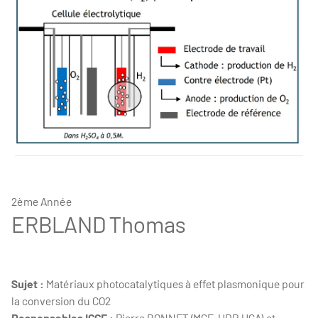
BUZDON Tara - these
2ème Année
ERBLAND Thomas
Sujet :
Matériaux photocatalytiques à effet plasmonique pour
la conversion du CO2
Responsables ICCF :
Pierre BONNET (MCF-HDR UCA) et