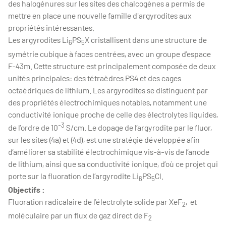
des halogénures sur les sites des chalcogènes a permis de
mettre en place une nouvelle famille d'argyrodites aux
propriétés intéressantes.
Les argyrodites Li
PS
X cristallisent dans une structure de
6
5
symétrie cubique à faces centrées, avec un groupe d’espace
F-43m. Cette structure est principalement composée de deux
unités principales: des tétraèdres PS4 et des cages
octaédriques de lithium. Les argyrodites se distinguent par
des propriétés électrochimiques notables, notamment une
conductivité ionique proche de celle des électrolytes liquides,
-3
de l’ordre de 10
S/cm. Le dopage de l’argyrodite par le fluor,
sur les sites (4a) et (4d), est une stratégie développée afin
d’améliorer sa stabilité électrochimique vis-à-vis de l’anode
de lithium, ainsi que sa conductivité ionique, d’où ce projet qui
porte sur la fluoration de l’argyrodite Li
PS
Cl.
6
5
Objectifs :
Fluoration radicalaire de l’électrolyte solide par XeF
, et
2
moléculaire par un flux de gaz direct de F
2