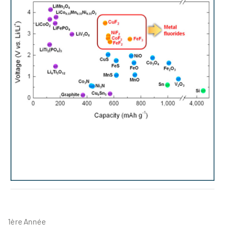
ROUAG Abderaouf - these
1ère Année