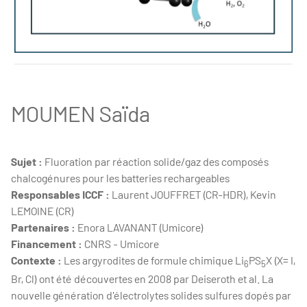
ERBLAND Thomas - these
MOUMEN Saïda
Sujet :
Fluoration par réaction solide/gaz des composés
chalcogénures pour les batteries rechargeables
Responsables ICCF :
Laurent JOUFFRET (CR-HDR), Kevin
LEMOINE (CR)
Partenaires :
Enora LAVANANT (Umicore)
Financement :
CNRS - Umicore
Contexte :
Les argyrodites de formule chimique Li
PS
X (X= I,
6
5
Br, Cl) ont été découvertes en 2008 par Deiseroth et al. La
nouvelle génération d'électrolytes solides sulfures dopés par