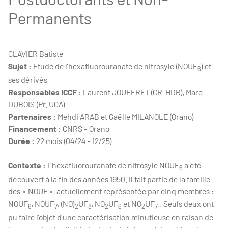
Permanents
CLAVIER Batiste
Sujet :
Etude de l’hexafluorouranate de nitrosyle (NOUF
) et
6
ses dérivés
Responsables ICCF :
Laurent JOUFFRET (CR-HDR), Marc
DUBOIS (Pr. UCA)
Partenaires :
Mehdi ARAB et Gaëlle MILANOLE (Orano)
Financement :
CNRS - Orano
Durée :
22 mois (04/24 - 12/25)
Contexte :
L’hexafluorouranate de nitrosyle NOUF
a été
6
découvert à la fin des années 1950. Il fait partie de la famille
des « NOUF », actuellement représentée par cinq membres :
NOUF
, NOUF
, (NO)
UF
, NO
UF
et NO
UF
.. Seuls deux ont
6
7
2
8
2
6
2
7
pu faire l’objet d’une caractérisation minutieuse en raison de