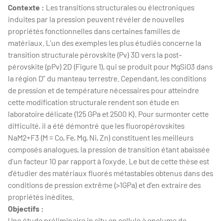
Contexte :
Les transitions structurales ou électroniques
induites par la pression peuvent révéler de nouvelles
propriétés fonctionnelles dans certaines familles de
matériaux. L'un des exemples les plus étudiés concerne la
transition structurale pérovskite (Pv) 3D vers la post-
pérovskite (pPv) 2D (Figure 1), qui se produit pour MgSiO3 dans
la région D’’ du manteau terrestre. Cependant, les conditions
de pression et de température nécessaires pour atteindre
cette modification structurale rendent son étude en
laboratoire délicate (125 GPa et 2500 K). Pour surmonter cette
difficulté, il a été démontré que les fluoropérovskites
NaM2+F3 (M = Co, Fe, Mg, Ni, Zn) constituent les meilleurs
composés analogues, la pression de transition étant abaissée
d’un facteur 10 par rapport à l’oxyde. Le but de cette thèse est
d’étudier des matériaux fluorés métastables obtenus dans des
conditions de pression extrême (>1GPa) et d’en extraire des
propriétés inédites.
Objectifs :
Une étude préliminaire in situ en cellule à enclume de