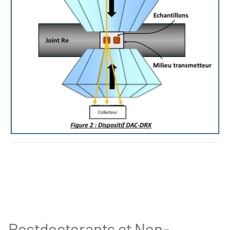
PELAT Lucas - These
Postdoctorants et Non-