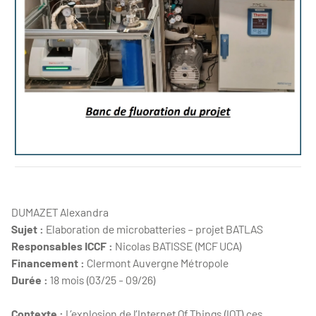
CLAVIER Batiste - Postdoc
DUMAZET Alexandra
Sujet :
Elaboration de microbatteries – projet BATLAS
Responsables ICCF :
Nicolas BATISSE (MCF UCA)
Financement :
Clermont Auvergne Métropole
Durée :
18 mois (03/25 - 09/26)
Contexte :
L’explosion de l’Internet Of Things (IOT) ces